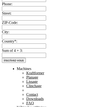
Phone:
Street:
ZIP-Code:
City:
Country*:
Sum of 4 + 3:
inscrivez-vous
Machines
Kraftformer
Planage
Lissage
Clinchage
Contact
Downloads
FAQ