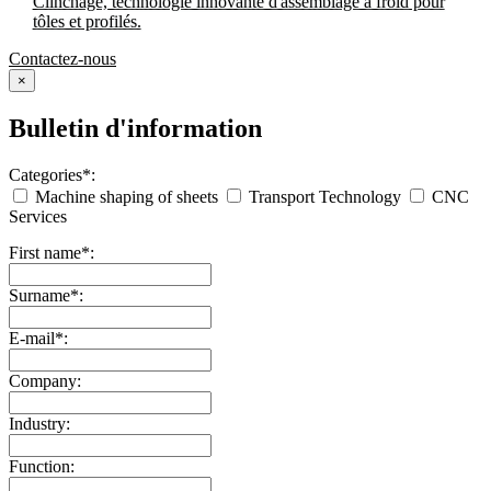
Clinchage, technologie innovante d'assemblage à froid pour
tôles et profilés.
Contactez-nous
×
Bulletin d'information
Categories*:
Machine shaping of sheets
Transport Technology
CNC
Services
First name*:
Surname*:
E-mail*:
Company:
Industry:
Function: