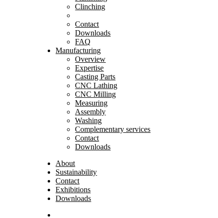
Clinching
Contact
Downloads
FAQ
Manufacturing
Overview
Expertise
Casting Parts
CNC Lathing
CNC Milling
Measuring
Assembly
Washing
Complementary services
Contact
Downloads
About
Sustainability
Contact
Exhibitions
Downloads