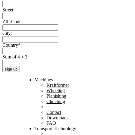
Street:
ZIP-Code:
City:
Country*:
Sum of 4 + 3:
sign up
Machines
Kraftformer
Wheeling
Planishing
Clinching
Contact
Downloads
FAQ
Transport Technology