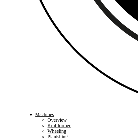
Machines
Overview
Kraftformer
Wheeling
Planishing