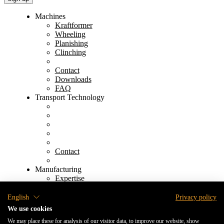
Machines
Kraftformer
Wheeling
Planishing
Clinching
Contact
Downloads
FAQ
Transport Technology
Contact
Manufacturing
Expertise
Casting Parts
CNC Lathing
English
Privacy policy
CNC Milling
We use cookies
Measuring
We may place these for analysis of our visitor data, to improve our website, show
Assembly