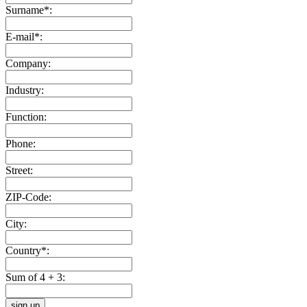
Surname*:
E-mail*:
Company:
Industry:
Function:
Phone:
Street:
ZIP-Code:
City:
Country*:
Sum of 4 + 3:
sign up