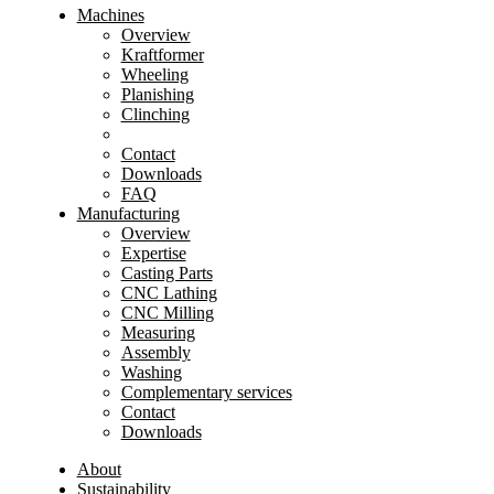
Machines
Overview
Kraftformer
Wheeling
Planishing
Clinching
Contact
Downloads
FAQ
Manufacturing
Overview
Expertise
Casting Parts
CNC Lathing
CNC Milling
Measuring
Assembly
Washing
Complementary services
Contact
Downloads
About
Sustainability