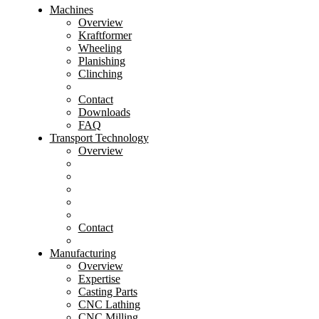
Machines
Overview
Kraftformer
Wheeling
Planishing
Clinching
Contact
Downloads
FAQ
Transport Technology
Overview
Contact
Manufacturing
Overview
Expertise
Casting Parts
CNC Lathing
CNC Milling