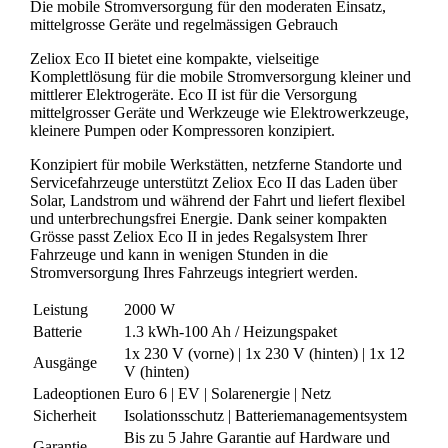
Die mobile Stromversorgung für den moderaten Einsatz,
mittelgrosse Geräte und regelmässigen Gebrauch
Zeliox Eco II bietet eine kompakte, vielseitige
Komplettlösung für die mobile Stromversorgung kleiner und
mittlerer Elektrogeräte. Eco II ist für die Versorgung
mittelgrosser Geräte und Werkzeuge wie Elektrowerkzeuge,
kleinere Pumpen oder Kompressoren konzipiert.
Konzipiert für mobile Werkstätten, netzferne Standorte und
Servicefahrzeuge unterstützt Zeliox Eco II das Laden über
Solar, Landstrom und während der Fahrt und liefert flexibel
und unterbrechungsfrei Energie. Dank seiner kompakten
Grösse passt Zeliox Eco II in jedes Regalsystem Ihrer
Fahrzeuge und kann in wenigen Stunden in die
Stromversorgung Ihres Fahrzeugs integriert werden.
Leistung
2000 W
Batterie
1.3 kWh-100 Ah / Heizungspaket
1x 230 V (vorne) | 1x 230 V (hinten) | 1x 12
Ausgänge
V (hinten)
Ladeoptionen
Euro 6 | EV | Solarenergie | Netz
Sicherheit
Isolationsschutz | Batteriemanagementsystem
Bis zu 5 Jahre Garantie auf Hardware und
Garantie