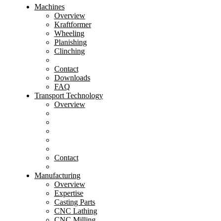
Machines
Overview
Kraftformer
Wheeling
Planishing
Clinching
Contact
Downloads
FAQ
Transport Technology
Overview
Contact
Manufacturing
Overview
Expertise
Casting Parts
CNC Lathing
CNC Milling