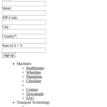
Street:
ZIP-Code:
City:
Country*:
Sum of 4 + 3:
sign up
Machines
Kraftformer
Wheeling
Planishing
Clinching
Contact
Downloads
FAQ
Transport Technology